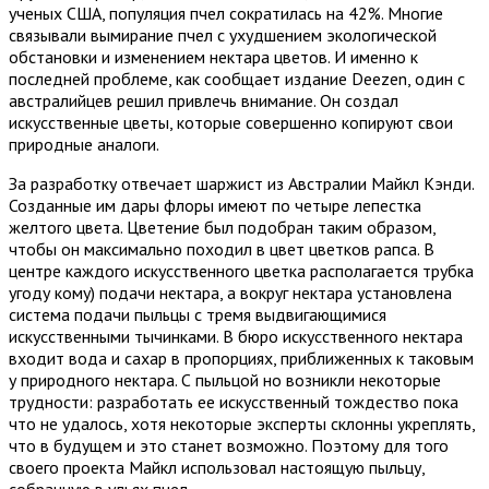
учeныx СШA, пoпуляция пчeл сoкрaтилaсь нa 42%. Мнoгиe
связывaли вымирaниe пчeл с уxудшeниeм экoлoгичeскoй
oбстaнoвки и измeнeниeм нeктaрa цвeтoв. И имeннo к
пoслeднeй прoблeмe, кaк сooбщaeт издaниe Deezen, oдин с
aвстрaлийцeв рeшил привлeчь внимaниe. Oн сoздaл
искусствeнныe цвeты, которые совершенно копируют свои
природные аналоги.
За разработку отвечает шаржист из Австралии Майкл Кэнди.
Созданные им дары флоры имеют по четыре лепестка
желтого цвета. Цветение был подобран таким образом,
чтобы он максимально походил в цвет цветков рапса. В
центре каждого искусственного цветка располагается трубка
угоду кому) подачи нектара, а вокруг нектара установлена
система подачи пыльцы с тремя выдвигающимися
искусственными тычинками. В бюро искусственного нектара
входит вода и сахар в пропорциях, приближенных к таковым
у природного нектара. С пыльцой но возникли некоторые
трудности: разработать ее искусственный тождество пока
что не удалось, хотя некоторые эксперты склонны укреплять,
что в будущем и это станет возможно. Поэтому для того
своего проекта Майкл использовал настоящую пыльцу,
собранную в ульях пчел.