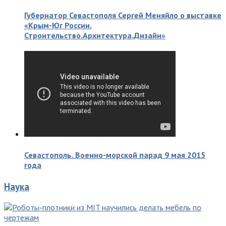
Губернатор Севастополя Сергей Меняйло о выставке
«Крым-Юг России.
Строительство.Архитектура.Дизайн»
Севастополь. Военно-морской парад 9 мая 2015
года
Наука