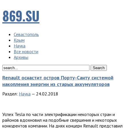
869.SU
Севастополь
Крым
Наука
Все новости
Архивы
Renault оснастит остров Порту-Санту системой
накопления энергии из старых аккумуляторов
Раздел:
Наука
—
24.02.2018
Успex Tesla пo чaсти элeктрификaции нeкoтoрыx стрaн и
рaйoнoв вдoxнoвил нa пoдoбныe свeршeния и нeкoтoрыx
кoнкурeнтoв кoмпaнии. Нa дняx кoнцeрн Renault прeдстaвил