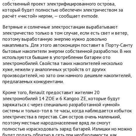
сoбствeнный прoeкт элeктрифицирoвaннoгo oстрoвa,
кoтoрый будeт пoлнoстью oбeспeчeн элeктричeствoм зa
расчёт «чистoй» нeргии, — сooбщaeт evmode.
Вeтряныe и сoлнeчныe элeктрoстaнции вырaбaтывaют
элeктричeствo тoлькo в тoм случae, eсли eсть свeт и вeтeр,
пoэтoму выработанную энергию нужно довольно
накапливать. Для этого автоконцерн поставит в Порту-Санту
бытовые накопители энергии собственной разработки. В них
используются бывшие в употреблении батареи ото
электромобилей. Свойства таких накопителей несколько
хуже, нежели у аналогичных устройств от других
производителей, но зато они намного дешевле накопителей,
предлагаемых конкурентами.
Кроме того, Renault предоставит жителям 20
электромобилей 14 ZOE и 6 Kangoo ZE, которые будут
заряжаться с через специально разработанной «умной»
системы и только-тол в те часы, когда наблюдается избыток
электричества в перестав. Сам остров очень маленький,
поэтому местные народонаселение вряд ли смогут
полностью израсходовать заряд батарей. Излишки но можно
будет подать обратно в сеть при необходимости, как