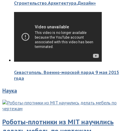
Строительство.Архитектура.Дизайн»
Севастополь. Военно-морской парад 9 мая 2015
года
Наука
Роботы-плотники из MIT научились
делать мебель по чертежам